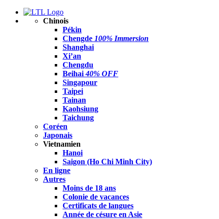
Chinois
Pékin
Chengde
100% Immersion
Shanghai
Xi’an
Chengdu
Beihai
40% OFF
Singapour
Taipei
Tainan
Kaohsiung
Taichung
Coréen
Japonais
Vietnamien
Hanoi
Saigon (Ho Chi Minh City)
En ligne
Autres
Moins de 18 ans
Colonie de vacances
Certificats de langues
Année de césure en Asie