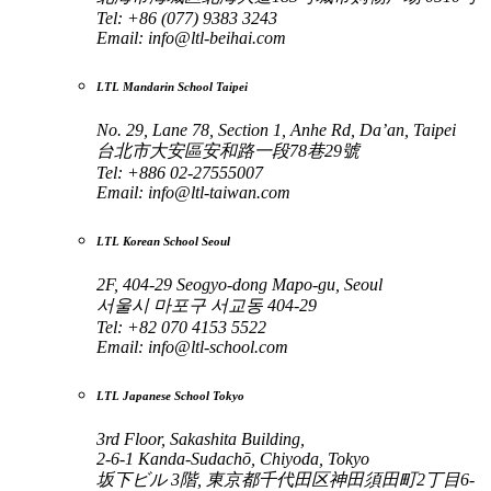
Tel: +86 (077) 9383 3243
Email:
info@ltl-beihai.com
LTL Mandarin School Taipei
No. 29, Lane 78, Section 1, Anhe Rd, Da’an, Taipei
台北市大安區安和路一段78巷29號
Tel: +886 02-27555007
Email:
info@ltl-taiwan.com
LTL Korean School Seoul
2F, 404-29 Seogyo-dong Mapo-gu, Seoul
서울시 마포구 서교동 404-29
Tel: +82 070 4153 5522
Email:
info@ltl-school.com
LTL Japanese School Tokyo
3rd Floor, Sakashita Building,
2-6-1 Kanda-Sudachō, Chiyoda, Tokyo
坂下ビル 3階, 東京都千代田区神田須田町2丁目6-