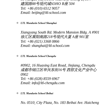
建国路88号现代城SOHO B座 504
Tel: +86 (010) 6512 9057
Email:
beijing@ltl-school.com
LTL Mandarin School Shanghai
Xiangyang South Rd. Modern Mansion Bldg. A #901
徐汇区襄阳南路218号现代大厦 A座 901室
Tel: +86 (021) 3368 0866
Email:
shanghai@ltl-school.com
LTL Mandarin School Chengdu
#0902, 16 Huaxing East Road, Jinjiang, Chengdu
成都市锦江区华兴东街16号 西部文化产业中心
0902
Tel: +86 (028) 8559 6967
Email:
info@ltl-chengdu.com
LTL Mandarin School Beihai
No. 0510, City Plaza, No. 183 Beihai Ave. Haicheng