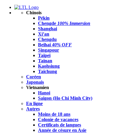
Chinois
Pékin
Chengde
100% Immersion
Shanghai
Xi’an
Chengdu
Beihai
40% OFF
Singapour
Taipei
Tainan
Kaohsiung
Taichung
Coréen
Japonais
Vietnamien
Hanoi
Saigon (Ho Chi Minh City)
En ligne
Autres
Moins de 18 ans
Colonie de vacances
Certificats de langues
Année de césure en Asie