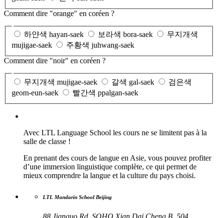
Comment dire "orange" en coréen ?
하얀색 hayan-saek
보라색 bora-saek
무지개색
mujigae-saek
주황색 juhwang-saek
Comment dire "noir" en coréen ?
무지개색 mujigae-saek
갈색 gal-saek
검은색
geom-eun-saek
빨간색 ppalgan-saek
Avec LTL Language School les cours ne se limitent pas à la
salle de classe !
En prenant des cours de langue en Asie, vous pouvez profiter
d’une immersion linguistique complète, ce qui permet de
mieux comprendre la langue et la culture du pays choisi.
LTL Mandarin School Beijing
88 Jianguo Rd, SOHO Xian Dai Cheng B, 504