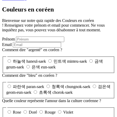
Couleurs en coréen
Bienvenue sur notre quiz rapide des Couleurs en coréen
! Renseignez votre prénom et email pour commencer. Ne vous
inquiétez pas, vous pouvez vous désabonner à tout moment.
Prénom
Email
Comment dire "argenté" en coréen ?
하늘색 haneul-saek
민트색 minteu-saek
금색
geum-saek
은색 eun-saek
Comment dire "bleu" en coréen ?
파란색 paran-saek
청록색 chungnok-saek
검은색
geom-eun-saek
초록색 chorok-saek
Quelle couleur représente l'amour dans la culture coréenne ?
Rose
Doré
Rouge
Violet