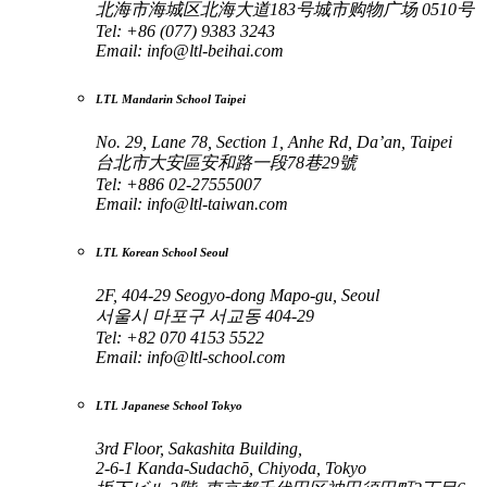
北海市海城区北海大道183号城市购物广场 0510号
Tel: +86 (077) 9383 3243
Email:
info@ltl-beihai.com
LTL Mandarin School Taipei
No. 29, Lane 78, Section 1, Anhe Rd, Da’an, Taipei
台北市大安區安和路一段78巷29號
Tel: +886 02-27555007
Email:
info@ltl-taiwan.com
LTL Korean School Seoul
2F, 404-29 Seogyo-dong Mapo-gu, Seoul
서울시 마포구 서교동 404-29
Tel: +82 070 4153 5522
Email:
info@ltl-school.com
LTL Japanese School Tokyo
3rd Floor, Sakashita Building,
2-6-1 Kanda-Sudachō, Chiyoda, Tokyo