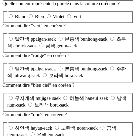
Quelle couleur représente la pureté dans la culture coréenne ?
Blanc
Bleu
Violet
Vert
Comment dire "vert" en coréen ?
빨간색 ppalgan-saek
분홍색 bunhong-saek
초록
색 chorok-saek
금색 geum-saek
Comment dire "rouge" en coréen ?
빨간색 ppalgan-saek
분홍색 bunhong-saek
주황
색 juhwang-saek
보라색 bora-saek
Comment dire "bleu ciel" en coréen ?
무지개색 mujigae-saek
하늘색 haneul-saek
남색
nam-saek
보라색 bora-saek
Comment dire "doré" en coréen ?
하얀색 hayan-saek
노란색 noran-saek
금색
geum-saek
은색 eun-saek