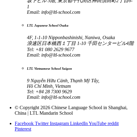
坂下ビル 3階, 東京都千代田区神田須田町2丁目6-
1
Email:
info@ltl-school.com
LTL Japanese School Osaka
4F, 1-1-10 Nipponbashinishi, Naniwa, Osaka
浪速区日本橋西１丁目 1-10 千田センタービル4階
Tel: +81 080 2629 9677
Email:
info@ltl-school.com
LTL Vietnamese School Saigon
9 Nguyễn Hữu Cảnh, Thạnh Mỹ Tây,
Hồ Chí Minh, Vietnam
Tel: +84 28 7300 9629
Email:
info@ltl-school.com
© Copyright 2026 Chinese Language School in Shanghai,
China | LTL Mandarin School
Facebook
Twitter
Instagram
LinkedIn
YouTube
reddit
Pinterest