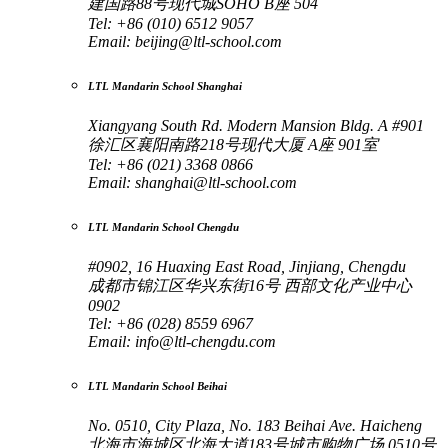
建国路88号现代城SOHO B座 504
Tel: +86 (010) 6512 9057
Email:
beijing@ltl-school.com
LTL Mandarin School Shanghai
Xiangyang South Rd. Modern Mansion Bldg. A #901
徐汇区襄阳南路218号现代大厦 A座 901室
Tel: +86 (021) 3368 0866
Email:
shanghai@ltl-school.com
LTL Mandarin School Chengdu
#0902, 16 Huaxing East Road, Jinjiang, Chengdu
成都市锦江区华兴东街16号 西部文化产业中心
0902
Tel: +86 (028) 8559 6967
Email:
info@ltl-chengdu.com
LTL Mandarin School Beihai
No. 0510, City Plaza, No. 183 Beihai Ave. Haicheng
北海市海城区北海大道183号城市购物广场 0510号