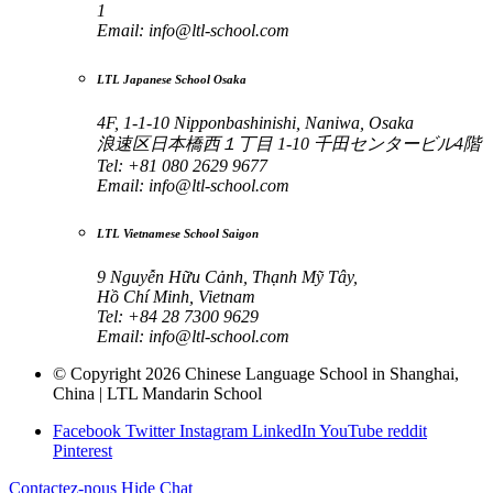
1
Email:
info@ltl-school.com
LTL Japanese School Osaka
4F, 1-1-10 Nipponbashinishi, Naniwa, Osaka
浪速区日本橋西１丁目 1-10 千田センタービル4階
Tel: +81 080 2629 9677
Email:
info@ltl-school.com
LTL Vietnamese School Saigon
9 Nguyễn Hữu Cảnh, Thạnh Mỹ Tây,
Hồ Chí Minh, Vietnam
Tel: +84 28 7300 9629
Email:
info@ltl-school.com
© Copyright 2026 Chinese Language School in Shanghai,
China | LTL Mandarin School
Facebook
Twitter
Instagram
LinkedIn
YouTube
reddit
Pinterest
Contactez-nous
Hide Chat