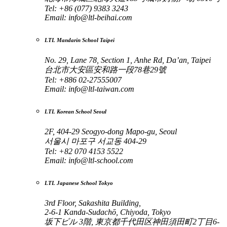
Tel: +86 (077) 9383 3243
Email:
info@ltl-beihai.com
LTL Mandarin School Taipei
No. 29, Lane 78, Section 1, Anhe Rd, Da’an, Taipei
台北市大安區安和路一段78巷29號
Tel: +886 02-27555007
Email:
info@ltl-taiwan.com
LTL Korean School Seoul
2F, 404-29 Seogyo-dong Mapo-gu, Seoul
서울시 마포구 서교동 404-29
Tel: +82 070 4153 5522
Email:
info@ltl-school.com
LTL Japanese School Tokyo
3rd Floor, Sakashita Building,
2-6-1 Kanda-Sudachō, Chiyoda, Tokyo
坂下ビル 3階, 東京都千代田区神田須田町2丁目6-