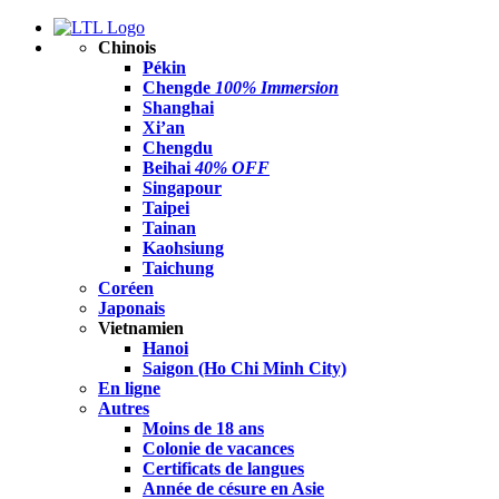
Chinois
Pékin
Chengde
100% Immersion
Shanghai
Xi’an
Chengdu
Beihai
40% OFF
Singapour
Taipei
Tainan
Kaohsiung
Taichung
Coréen
Japonais
Vietnamien
Hanoi
Saigon (Ho Chi Minh City)
En ligne
Autres
Moins de 18 ans
Colonie de vacances
Certificats de langues
Année de césure en Asie