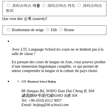
크리스마스 캐롤
크리스마스 카드
크리스마스
트리
Que veut dire 순록 (sunrok)?
Bonhomme de neige
Elfe
Renne
Avec LTL Language School les cours ne se limitent pas à la
salle de classe !
En prenant des cours de langue en Asie, vous pouvez profiter
d’une immersion linguistique complète, ce qui permet de
mieux comprendre la langue et la culture du pays choisi.
LTL Mandarin School Beijing
88 Jianguo Rd, SOHO Xian Dai Cheng B, 504
建国路88号现代城SOHO B座 504
Tel: +86 (010) 6512 9057
Email:
beijing@ltl-school.com