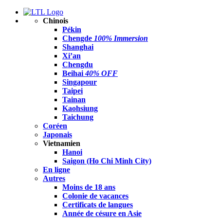
Chinois
Pékin
Chengde
100% Immersion
Shanghai
Xi’an
Chengdu
Beihai
40% OFF
Singapour
Taipei
Tainan
Kaohsiung
Taichung
Coréen
Japonais
Vietnamien
Hanoi
Saigon (Ho Chi Minh City)
En ligne
Autres
Moins de 18 ans
Colonie de vacances
Certificats de langues
Année de césure en Asie