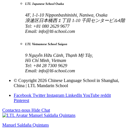
LTL Japanese School Osaka
4F, 1-1-10 Nipponbashinishi, Naniwa, Osaka
浪速区日本橋西１丁目 1-10 千田センタービル4階
Tel: +81 080 2629 9677
Email:
info@ltl-school.com
LTL Vietnamese School Saigon
9 Nguyễn Hữu Cảnh, Thạnh Mỹ Tây,
Hồ Chí Minh, Vietnam
Tel: +84 28 7300 9629
Email:
info@ltl-school.com
© Copyright 2026 Chinese Language School in Shanghai,
China | LTL Mandarin School
Facebook
Twitter
Instagram
LinkedIn
YouTube
reddit
Pinterest
Contactez-nous
Hide Chat
Manuel Saldaña Quintans