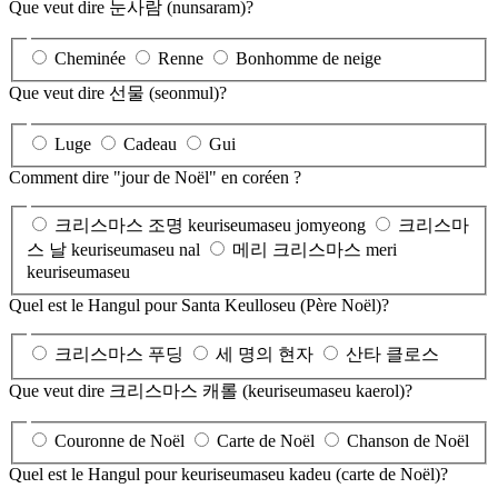
Que veut dire 눈사람 (nunsaram)?
Cheminée
Renne
Bonhomme de neige
Que veut dire 선물 (seonmul)?
Luge
Cadeau
Gui
Comment dire "jour de Noël" en coréen ?
크리스마스 조명 keuriseumaseu jomyeong
크리스마
스 날 keuriseumaseu nal
메리 크리스마스 meri
keuriseumaseu
Quel est le Hangul pour Santa Keulloseu (Père Noël)?
크리스마스 푸딩
세 명의 현자
산타 클로스
Que veut dire 크리스마스 캐롤 (keuriseumaseu kaerol)?
Couronne de Noël
Carte de Noël
Chanson de Noël
Quel est le Hangul pour keuriseumaseu kadeu (carte de Noël)?