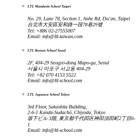
LTL Mandarin School Taipei
No. 29, Lane 78, Section 1, Anhe Rd, Da’an, Taipei
台北市大安區安和路一段78巷29號
Tel: +886 02-27555007
Email:
info@ltl-taiwan.com
LTL Korean School Seoul
2F, 404-29 Seogyo-dong Mapo-gu, Seoul
서울시 마포구 서교동 404-29
Tel: +82 070 4153 5522
Email:
info@ltl-school.com
LTL Japanese School Tokyo
3rd Floor, Sakashita Building,
2-6-1 Kanda-Sudachō, Chiyoda, Tokyo
坂下ビル 3階, 東京都千代田区神田須田町2丁目6-
1
Email:
info@ltl-school.com