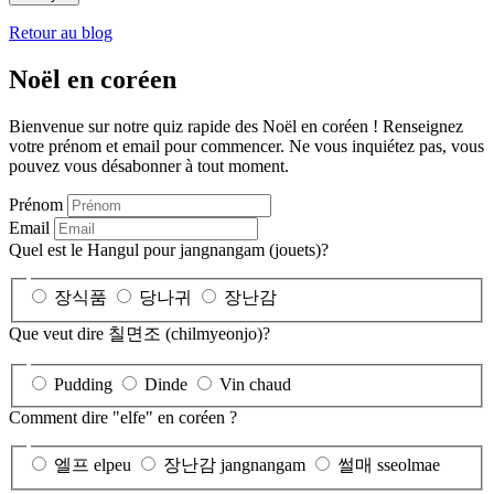
Retour au blog
Noël en coréen
Bienvenue sur notre quiz rapide des Noël en coréen ! Renseignez
votre prénom et email pour commencer. Ne vous inquiétez pas, vous
pouvez vous désabonner à tout moment.
Prénom
Email
Quel est le Hangul pour jangnangam (jouets)?
장식품
당나귀
장난감
Que veut dire 칠면조 (chilmyeonjo)?
Pudding
Dinde
Vin chaud
Comment dire "elfe" en coréen ?
엘프 elpeu
장난감 jangnangam
썰매 sseolmae