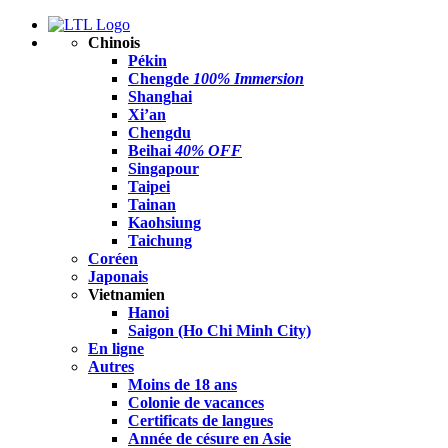
Chinois
Pékin
Chengde
100% Immersion
Shanghai
Xi’an
Chengdu
Beihai
40% OFF
Singapour
Taipei
Tainan
Kaohsiung
Taichung
Coréen
Japonais
Vietnamien
Hanoi
Saigon (Ho Chi Minh City)
En ligne
Autres
Moins de 18 ans
Colonie de vacances
Certificats de langues
Année de césure en Asie