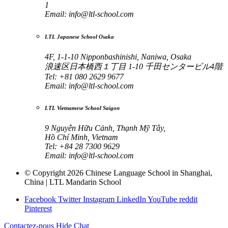
1
Email:
info@ltl-school.com
LTL Japanese School Osaka
4F, 1-1-10 Nipponbashinishi, Naniwa, Osaka
浪速区日本橋西１丁目 1-10 千田センタービル4階
Tel: +81 080 2629 9677
Email:
info@ltl-school.com
LTL Vietnamese School Saigon
9 Nguyễn Hữu Cảnh, Thạnh Mỹ Tây,
Hồ Chí Minh, Vietnam
Tel: +84 28 7300 9629
Email:
info@ltl-school.com
© Copyright 2026 Chinese Language School in Shanghai,
China | LTL Mandarin School
Facebook
Twitter
Instagram
LinkedIn
YouTube
reddit
Pinterest
Contactez-nous
Hide Chat