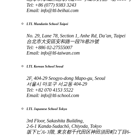
Tel: +86 (077) 9383 3243
Email:
info@ltl-beihai.com
LTL Mandarin School Taipei
No. 29, Lane 78, Section 1, Anhe Rd, Da’an, Taipei
台北市大安區安和路一段78巷29號
Tel: +886 02-27555007
Email:
info@ltl-taiwan.com
LTL Korean School Seoul
2F, 404-29 Seogyo-dong Mapo-gu, Seoul
서울시 마포구 서교동 404-29
Tel: +82 070 4153 5522
Email:
info@ltl-school.com
LTL Japanese School Tokyo
3rd Floor, Sakashita Building,
2-6-1 Kanda-Sudachō, Chiyoda, Tokyo
坂下ビル 3階, 東京都千代田区神田須田町2丁目6-