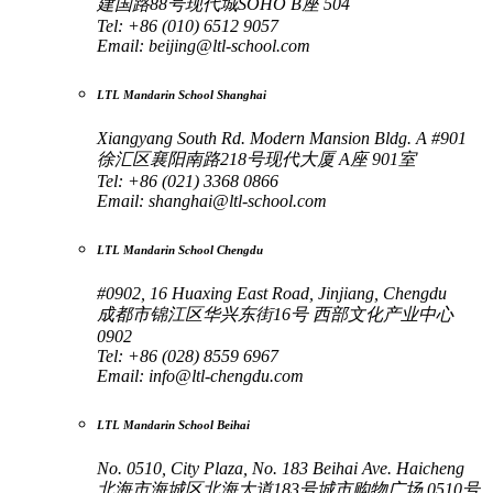
建国路88号现代城SOHO B座 504
Tel: +86 (010) 6512 9057
Email:
beijing@ltl-school.com
LTL Mandarin School Shanghai
Xiangyang South Rd. Modern Mansion Bldg. A #901
徐汇区襄阳南路218号现代大厦 A座 901室
Tel: +86 (021) 3368 0866
Email:
shanghai@ltl-school.com
LTL Mandarin School Chengdu
#0902, 16 Huaxing East Road, Jinjiang, Chengdu
成都市锦江区华兴东街16号 西部文化产业中心
0902
Tel: +86 (028) 8559 6967
Email:
info@ltl-chengdu.com
LTL Mandarin School Beihai
No. 0510, City Plaza, No. 183 Beihai Ave. Haicheng
北海市海城区北海大道183号城市购物广场 0510号