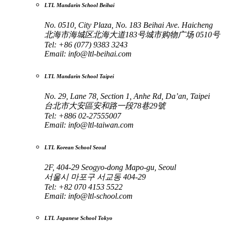
LTL Mandarin School Beihai
No. 0510, City Plaza, No. 183 Beihai Ave. Haicheng
北海市海城区北海大道183号城市购物广场 0510号
Tel: +86 (077) 9383 3243
Email:
info@ltl-beihai.com
LTL Mandarin School Taipei
No. 29, Lane 78, Section 1, Anhe Rd, Da’an, Taipei
台北市大安區安和路一段78巷29號
Tel: +886 02-27555007
Email:
info@ltl-taiwan.com
LTL Korean School Seoul
2F, 404-29 Seogyo-dong Mapo-gu, Seoul
서울시 마포구 서교동 404-29
Tel: +82 070 4153 5522
Email:
info@ltl-school.com
LTL Japanese School Tokyo