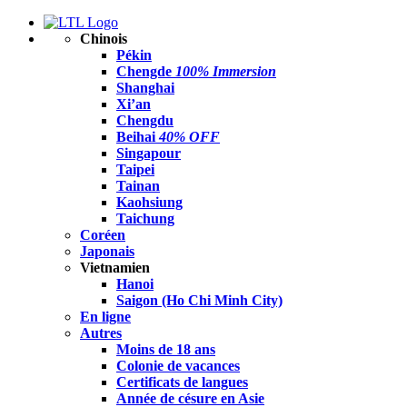
Chinois
Pékin
Chengde
100% Immersion
Shanghai
Xi’an
Chengdu
Beihai
40% OFF
Singapour
Taipei
Tainan
Kaohsiung
Taichung
Coréen
Japonais
Vietnamien
Hanoi
Saigon (Ho Chi Minh City)
En ligne
Autres
Moins de 18 ans
Colonie de vacances
Certificats de langues
Année de césure en Asie