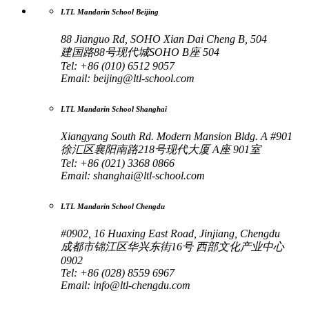
LTL Mandarin School Beijing
88 Jianguo Rd, SOHO Xian Dai Cheng B, 504
建国路88号现代城SOHO B座 504
Tel: +86 (010) 6512 9057
Email:
beijing@ltl-school.com
LTL Mandarin School Shanghai
Xiangyang South Rd. Modern Mansion Bldg. A #901
徐汇区襄阳南路218号现代大厦 A座 901室
Tel: +86 (021) 3368 0866
Email:
shanghai@ltl-school.com
LTL Mandarin School Chengdu
#0902, 16 Huaxing East Road, Jinjiang, Chengdu
成都市锦江区华兴东街16号 西部文化产业中心
0902
Tel: +86 (028) 8559 6967
Email:
info@ltl-chengdu.com