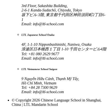
3rd Floor, Sakashita Building,
2-6-1 Kanda-Sudachō, Chiyoda, Tokyo
坂下ビル 3階, 東京都千代田区神田須田町2丁目6-
1
Email:
info@ltl-school.com
LTL Japanese School Osaka
4F, 1-1-10 Nipponbashinishi, Naniwa, Osaka
浪速区日本橋西１丁目 1-10 千田センタービル4階
Tel: +81 080 2629 9677
Email:
info@ltl-school.com
LTL Vietnamese School Saigon
9 Nguyễn Hữu Cảnh, Thạnh Mỹ Tây,
Hồ Chí Minh, Vietnam
Tel: +84 28 7300 9629
Email:
info@ltl-school.com
© Copyright 2026 Chinese Language School in Shanghai,
China | LTL Mandarin School