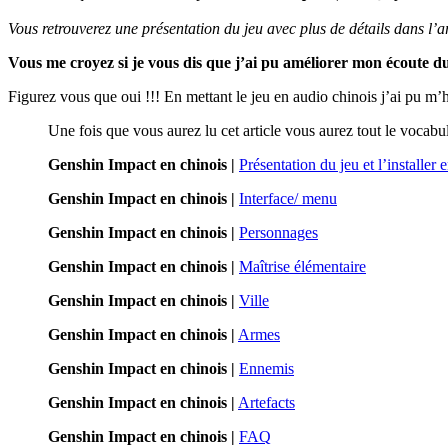
Vous retrouverez une présentation du jeu avec plus de détails dans l’ar
Vous me croyez si je vous dis que j’ai pu améliorer mon écoute 
Figurez vous que oui !!! En mettant le jeu en audio chinois j’ai pu m’h
Une fois que vous aurez lu cet article vous aurez tout le vocab
Genshin Impact en chinois |
Présentation du jeu et l’installer 
Genshin
Impact
en
chinois
|
Inte
r
face/ menu
Genshin Impact en
chinois
|
Personnages
Genshin
Impact
en
chinois
|
Maîtrise élémentaire
Genshin
Impact
en
chinois
|
Ville
Genshin
Impact
en
chinois
|
Armes
Genshin
Impact
en
chinois
|
Ennemis
Genshin
Impact
en
chinois
|
Artefacts
Genshin
Impact
en
chinois
|
FAQ