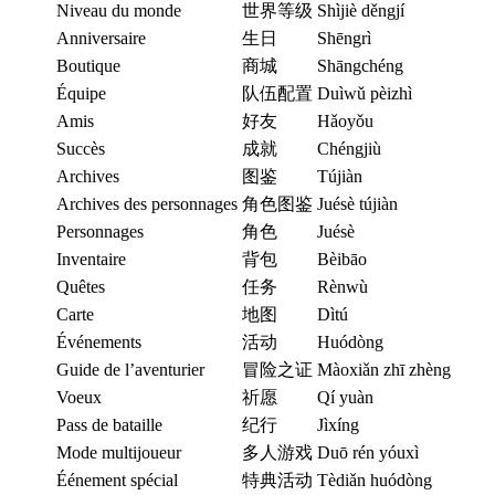
Niveau du monde
世界等级
Shìjiè děngjí
Anniversaire
生日
Shēngrì
Boutique
商城
Shāngchéng
Équipe
队伍配置
Duìwǔ pèizhì
Amis
好友
Hǎoyǒu
Succès
成就
Chéngjiù
Archives
图鉴
Tújiàn
Archives des personnages
角色图鉴
Juésè tújiàn
Personnages
角色
Juésè
Inventaire
背包
Bèibāo
Quêtes
任务
Rènwù
Carte
地图
Dìtú
Événements
活动
Huódòng
Guide de l’aventurier
冒险之证
Màoxiǎn zhī zhèng
Voeux
祈愿
Qí yuàn
Pass de bataille
纪行
Jìxíng
Mode multijoueur
多人游戏
Duō rén yóuxì
Éénement spécial
特典活动
Tèdiǎn huódòng