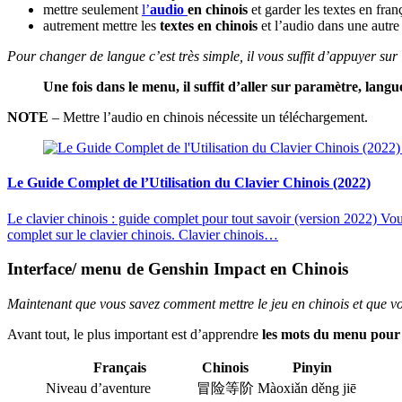
mettre seulement
l’
audio
en chinois
et garder les textes en fran
autrement mettre les
textes en chinois
et l’audio dans une autre
Pour changer de langue c’est très simple, il vous suffit d’appuyer sur
Une fois dans le menu, il suffit d’aller sur paramètre, langue
NOTE
– Mettre l’audio en chinois nécessite un téléchargement.
Le Guide Complet de l’Utilisation du Clavier Chinois (2022)
Le clavier chinois : guide complet pour tout savoir (version 2022) Vo
complet sur le clavier chinois. Clavier chinois…
Interface/ menu de Genshin Impact en Chinois
Maintenant que vous savez comment mettre le jeu en chinois et que vou
Avant tout, le plus important est d’apprendre
les mots du menu pour v
Français
Chinois
Pinyin
Niveau d’aventure
冒险等阶
Màoxiǎn děng jiē