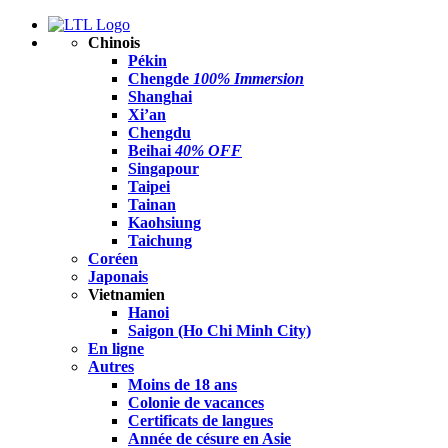
Chinois
Pékin
Chengde
100% Immersion
Shanghai
Xi’an
Chengdu
Beihai
40% OFF
Singapour
Taipei
Tainan
Kaohsiung
Taichung
Coréen
Japonais
Vietnamien
Hanoi
Saigon (Ho Chi Minh City)
En ligne
Autres
Moins de 18 ans
Colonie de vacances
Certificats de langues
Année de césure en Asie