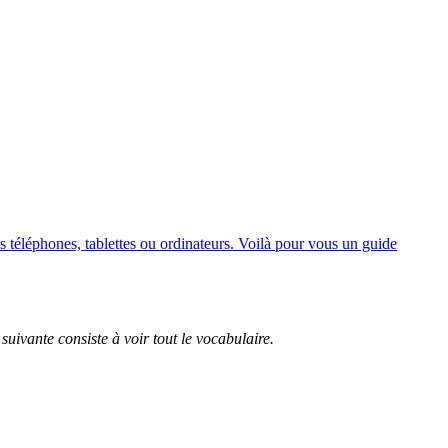
s téléphones, tablettes ou ordinateurs. Voilà pour vous un guide
uivante consiste à voir tout le vocabulaire.