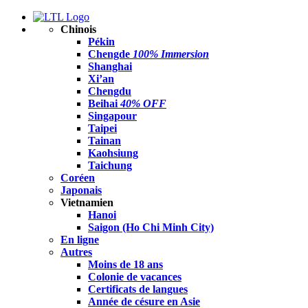
Chinois
Pékin
Chengde
100% Immersion
Shanghai
Xi’an
Chengdu
Beihai
40% OFF
Singapour
Taipei
Tainan
Kaohsiung
Taichung
Coréen
Japonais
Vietnamien
Hanoi
Saigon (Ho Chi Minh City)
En ligne
Autres
Moins de 18 ans
Colonie de vacances
Certificats de langues
Année de césure en Asie