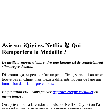
LTL Newsletter
Votre Newsletter en français ! Dernières nouvelles &
ressources gratuites.
Avis sur iQiyi vs. Netflix 🥇 Qui
Remportera la Médaille ?
Le meilleur moyen d’apprendre une langue est de complètement
s’immerger dedans.
Dis comme ça, ça peut paraître un peu difficile, surtout si on ne se
trouve pas en Chine, mais il existe différents moyens de faire une
immersion dans la langue chinoise
.
Et qui aurait cru – vous pouvez
regarder Netflix et étudier
en
même temps !
On a jeté un oeil à la version chinoise de Netflix, iQiyi, et on l’a
comparé au vrai Netflix que tout le monde connait et adore.