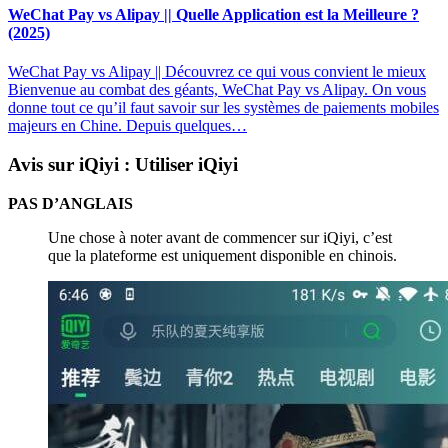
WeChat Pay vs Alipay || Quelle Application est la Meilleure ?
(2025)
WeChat Pay vs Alipay || Découvrez ce qui vous convient le mieux
Bienvenue au combat des géants, WeChat Pay vs Alipay. On vous
donne tout ce qu’il faut savoir sur les systèmes de paiements mobiles
majeurs en Chine. Depuis quelques…
Avis sur iQiyi : Utiliser iQiyi
PAS D’ANGLAIS
Une chose à noter avant de commencer sur iQiyi, c’est
que la plateforme est uniquement disponible en chinois.