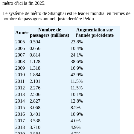
métro d’ici la fin 2025.
Le système de métro de Shanghai est le leader mondial en termes de
nombre de passagers annuel, juste derrière Pékin.
Nombre de
Augmentation sur
Année
passagers (millions)
l’année précédente
2005
0.594
23.8%
2006
0.656
10.4%
2007
0.814
24.1%
2008
1.128
38.6%
2009
1.318
16.9%
2010
1.884
42.9%
2011
2.101
11.5%
2012
2.276
11.5%
2013
2.506
10.1%
2014
2.827
12.8%
2015
3.068
8.5%
2016
3.401
10.9%
2017
3.538
4.0%
2018
3.710
4.9%
2019
3.884
4.7%