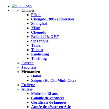
Chinois
Pékin
Chengde
100% Immersion
Shanghai
Xi’an
Chengdu
Beihai
40% OFF
Singapour
Taipei
Tainan
Kaohsiung
Taichung
Coréen
Japonais
Vietnamien
Hanoi
Saigon (Ho Chi Minh City)
En ligne
Autres
Moins de 18 ans
Colonie de vacances
Certificats de langues
Année de césure en Asie