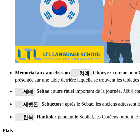
Mémorial aux ancêtres ou
Charye :
comme pour Chu
차례
présentée sur une table derrière laquelle se trouvent les tablett
Sebae :
autre rituel important de la journée. 세배 con
세배
Sebaeton :
après le Sebae, les anciens adressent 
세뱃돈
Hanbok :
pendant le Seollal, les Coréens portent le
한복
Plats