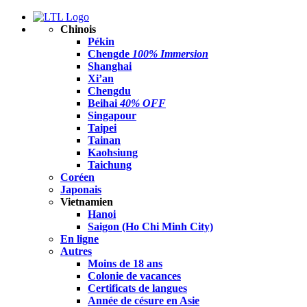
Chinois
Pékin
Chengde
100% Immersion
Shanghai
Xi’an
Chengdu
Beihai
40% OFF
Singapour
Taipei
Tainan
Kaohsiung
Taichung
Coréen
Japonais
Vietnamien
Hanoi
Saigon (Ho Chi Minh City)
En ligne
Autres
Moins de 18 ans
Colonie de vacances
Certificats de langues
Année de césure en Asie