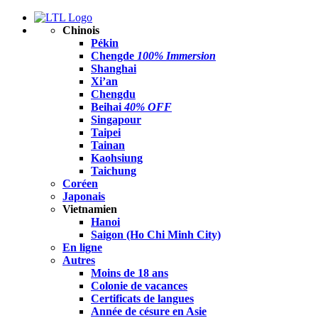
Chinois
Pékin
Chengde
100% Immersion
Shanghai
Xi’an
Chengdu
Beihai
40% OFF
Singapour
Taipei
Tainan
Kaohsiung
Taichung
Coréen
Japonais
Vietnamien
Hanoi
Saigon (Ho Chi Minh City)
En ligne
Autres
Moins de 18 ans
Colonie de vacances
Certificats de langues
Année de césure en Asie