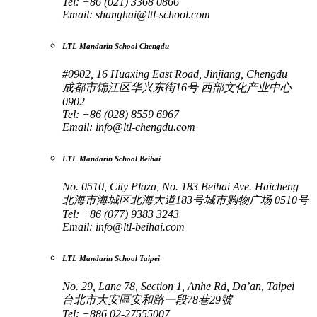
Tel: +86 (021) 3368 0866
Email:
shanghai@ltl-school.com
LTL Mandarin School Chengdu
#0902, 16 Huaxing East Road, Jinjiang, Chengdu
成都市锦江区华兴东街16号 西部文化产业中心
0902
Tel: +86 (028) 8559 6967
Email:
info@ltl-chengdu.com
LTL Mandarin School Beihai
No. 0510, City Plaza, No. 183 Beihai Ave. Haicheng
北海市海城区北海大道183号城市购物广场 0510号
Tel: +86 (077) 9383 3243
Email:
info@ltl-beihai.com
LTL Mandarin School Taipei
No. 29, Lane 78, Section 1, Anhe Rd, Da’an, Taipei
台北市大安區安和路一段78巷29號
Tel: +886 02-27555007