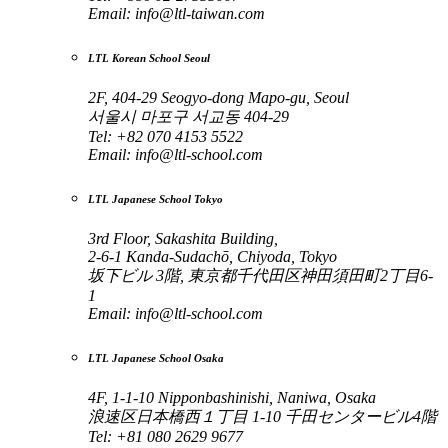
Email:
info@ltl-taiwan.com
LTL Korean School Seoul
2F, 404-29 Seogyo-dong Mapo-gu, Seoul
서울시 마포구 서교동 404-29
Tel: +82 070 4153 5522
Email:
info@ltl-school.com
LTL Japanese School Tokyo
3rd Floor, Sakashita Building,
2-6-1 Kanda-Sudachō, Chiyoda, Tokyo
坂下ビル 3階, 東京都千代田区神田須田町2丁目6-
1
Email:
info@ltl-school.com
LTL Japanese School Osaka
4F, 1-1-10 Nipponbashinishi, Naniwa, Osaka
浪速区日本橋西１丁目 1-10 千田センタービル4階
Tel: +81 080 2629 9677