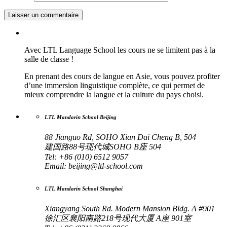
Avec LTL Language School les cours ne se limitent pas à la
salle de classe !
En prenant des cours de langue en Asie, vous pouvez profiter
d’une immersion linguistique complète, ce qui permet de
mieux comprendre la langue et la culture du pays choisi.
LTL Mandarin School Beijing
88 Jianguo Rd, SOHO Xian Dai Cheng B, 504
建国路88号现代城SOHO B座 504
Tel: +86 (010) 6512 9057
Email:
beijing@ltl-school.com
LTL Mandarin School Shanghai
Xiangyang South Rd. Modern Mansion Bldg. A #901
徐汇区襄阳南路218号现代大厦 A座 901室