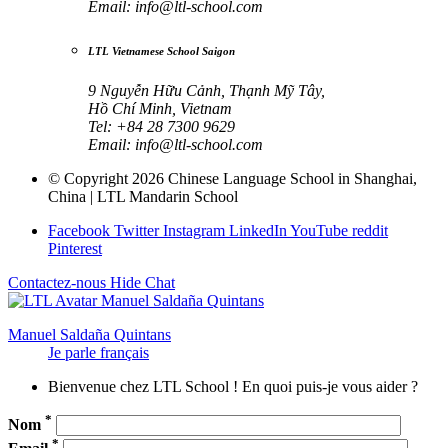
Email:
info@ltl-school.com
LTL Vietnamese School Saigon
9 Nguyễn Hữu Cảnh, Thạnh Mỹ Tây,
Hồ Chí Minh, Vietnam
Tel: +84 28 7300 9629
Email:
info@ltl-school.com
© Copyright 2026 Chinese Language School in Shanghai,
China | LTL Mandarin School
Facebook
Twitter
Instagram
LinkedIn
YouTube
reddit
Pinterest
Contactez-nous
Hide Chat
Manuel Saldaña Quintans
Je parle français
Bienvenue chez LTL School ! En quoi puis-je vous aider ?
*
Nom
*