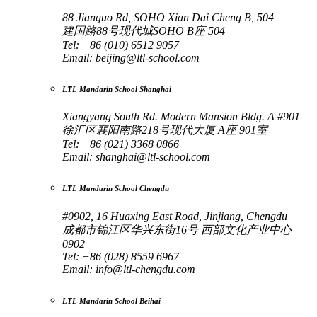
88 Jianguo Rd, SOHO Xian Dai Cheng B, 504
建国路88号现代城SOHO B座 504
Tel: +86 (010) 6512 9057
Email:
beijing@ltl-school.com
LTL Mandarin School Shanghai
Xiangyang South Rd. Modern Mansion Bldg. A #901
徐汇区襄阳南路218号现代大厦 A座 901室
Tel: +86 (021) 3368 0866
Email:
shanghai@ltl-school.com
LTL Mandarin School Chengdu
#0902, 16 Huaxing East Road, Jinjiang, Chengdu
成都市锦江区华兴东街16号 西部文化产业中心
0902
Tel: +86 (028) 8559 6967
Email:
info@ltl-chengdu.com
LTL Mandarin School Beihai