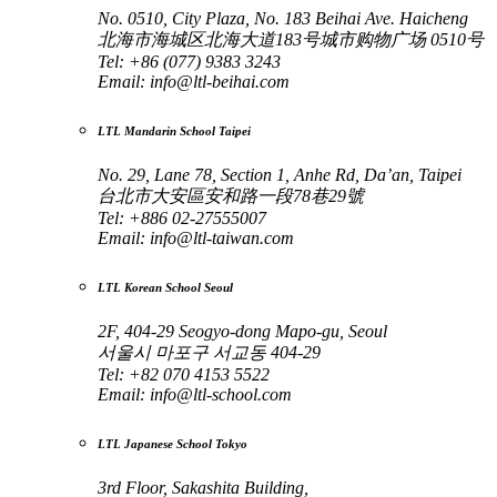
No. 0510, City Plaza, No. 183 Beihai Ave. Haicheng
北海市海城区北海大道183号城市购物广场 0510号
Tel: +86 (077) 9383 3243
Email:
info@ltl-beihai.com
LTL Mandarin School Taipei
No. 29, Lane 78, Section 1, Anhe Rd, Da’an, Taipei
台北市大安區安和路一段78巷29號
Tel: +886 02-27555007
Email:
info@ltl-taiwan.com
LTL Korean School Seoul
2F, 404-29 Seogyo-dong Mapo-gu, Seoul
서울시 마포구 서교동 404-29
Tel: +82 070 4153 5522
Email:
info@ltl-school.com
LTL Japanese School Tokyo
3rd Floor, Sakashita Building,