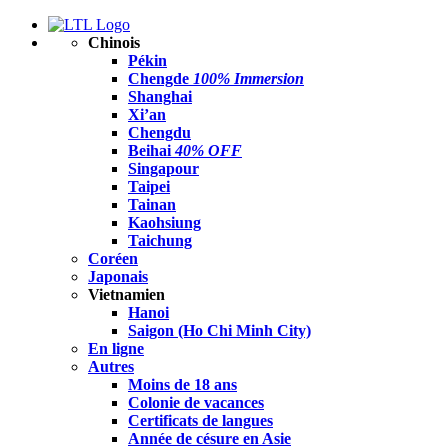
Chinois
Pékin
Chengde
100% Immersion
Shanghai
Xi’an
Chengdu
Beihai
40% OFF
Singapour
Taipei
Tainan
Kaohsiung
Taichung
Coréen
Japonais
Vietnamien
Hanoi
Saigon (Ho Chi Minh City)
En ligne
Autres
Moins de 18 ans
Colonie de vacances
Certificats de langues
Année de césure en Asie