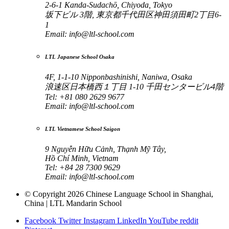
2-6-1 Kanda-Sudachō, Chiyoda, Tokyo
坂下ビル 3階, 東京都千代田区神田須田町2丁目6-
1
Email:
info@ltl-school.com
LTL Japanese School Osaka
4F, 1-1-10 Nipponbashinishi, Naniwa, Osaka
浪速区日本橋西１丁目 1-10 千田センタービル4階
Tel: +81 080 2629 9677
Email:
info@ltl-school.com
LTL Vietnamese School Saigon
9 Nguyễn Hữu Cảnh, Thạnh Mỹ Tây,
Hồ Chí Minh, Vietnam
Tel: +84 28 7300 9629
Email:
info@ltl-school.com
© Copyright 2026 Chinese Language School in Shanghai,
China | LTL Mandarin School
Facebook
Twitter
Instagram
LinkedIn
YouTube
reddit